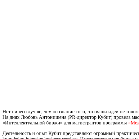
Нет ничего лучше, чем осознание того, что ваши идеи не толь
На днях Любовь Антонишена (PR-директор Кубит) провела маст
«Интеллектуальной биржи» для магистрантов программы
«Меж
Деятельность и опыт Кубит представляют огромный практически
knowledge-intensive business services, Интеллектуальная бирж