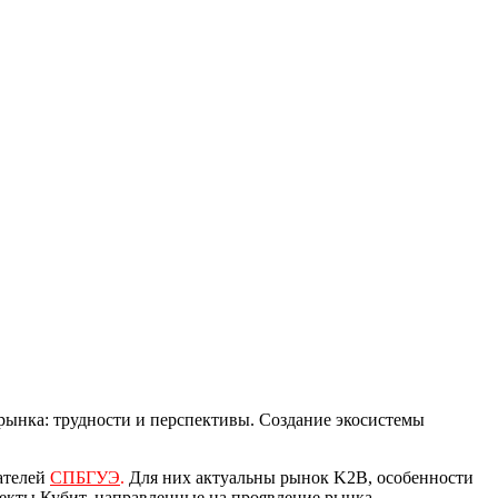
рынка: трудности и перспективы. Создание экосистемы
ателей
СПБГУЭ
.
Для них актуальны рынок K2B, особенности
роекты Кубит, направленные на проявление рынка