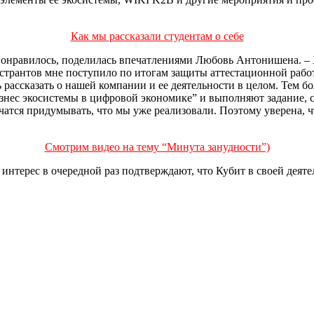
Как мы рассказали студентам о себе
понравилось, поделилась впечатлениями Любовь Антонишена. –
гистрантов мне поступило по итогам защиты аттестационной раб
рассказать о нашей компании и ее деятельности в целом. Тем бо
изнес экосистемы в цифровой экономике” и выполняют задание, 
 учатся придумывать, что мы уже реализовали. Поэтому уверена, 
Смотрим видео на тему “Минута занудности”)
интерес в очередной раз подтверждают, что Кубит в своей деяте