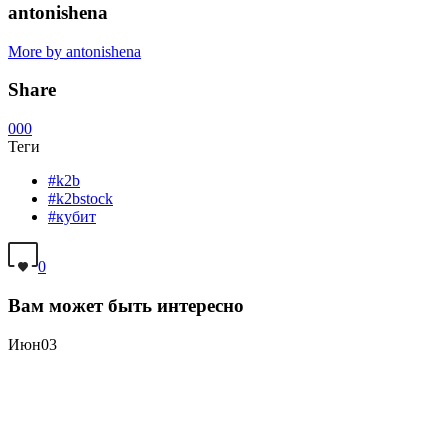
antonishena
More by antonishena
Share
0
0
0
Теги
#k2b
#k2bstock
#кубит
0
Вам может быть интересно
Июн
03