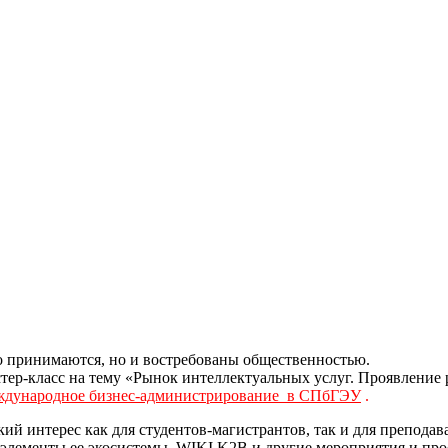
ко принимаются, но и востребованы общественностью.
ер-класс на тему «Рынок интеллектуальных услуг. Проявление 
дународное бизнес-администрирование в
СПбГЭУ
.
й интерес как для студентов-магистрантов, так и для преподав
а и элементы ее экосистемы, WIKI K2B и другие мероприятия и п