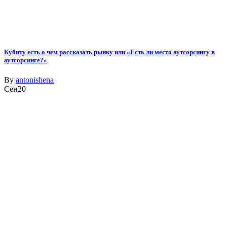
Кубиту есть о чем рассказать рынку или «Есть ли место аутсорсингу в
аутсорсинге?»
By
antonishena
Сен
20