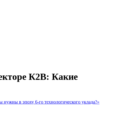
екторе К2В: Какие
 нужны в эпоху 6-го технологического уклада?»