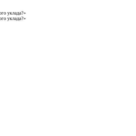
ого уклада?»
ого уклада?»