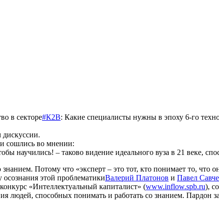
во в секторе
#К2В
: Какие специалисты нужны в эпоху 6-го техн
 дискуссии.
ми сошлись во мнении:
чтобы
научились! – таково видение идеального вуза в 21 веке, сп
знанием. Потому что «эксперт – это тот, кто понимает то, что он
ду осознания этой проблематики
Валерий Платонов
и
Павел Савч
конкурс «Интеллектуальный капиталист» (
www.inflow.spb.ru
), 
ия людей, способных понимать и работать со знанием. Пардон з