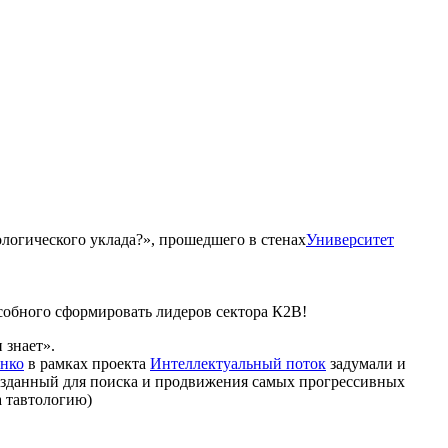
ологического уклада?», прошедшего в стенах
Университет
особного сформировать лидеров сектора К2В!
 знает».
енко
в рамках проекта
Интеллектуальный поток
задумали и
созданный для поиска и продвижения самых прогрессивных
а тавтологию)