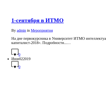
1-сентября в ИТМО
By
admin
in
Мероприятия
На дне первокурсника в Университет ИТМО интеллектуа
капиталист-2018». Подробности...…
0
Июн
02
2019
0